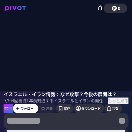
0
鈴木一人
イスラエル・イラン情勢：なぜ攻撃？今後の展開は？
小手森千紗
もっと見る
9,304
回視聴
1年前
緊迫するイスラエルとイランの関係。なぜ核施設への攻撃が行われたのか？アメリカとイランの核交渉の行方は？すでに戦争状態と見ていいのか？地経学研究所の鈴木一人所長が、両国の現状と今後の展開、そして国際社会への影響について徹底解説。 ＜ゲスト＞ 鈴木一人｜地経学研究所 所長 東京大学公共政策大学院の教授。専門は国際政治経済学。英国サセックス大学ヨーロッパ研究所現代ヨーロッパ研究専攻博士課程修了。2013年から2015年まで国連安保理イラン制裁専門家パネル委員。 ＜目次＞
フォロー
評価
保存
ダウンロード
共有