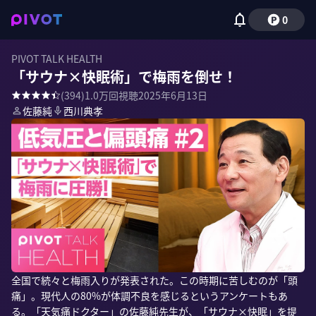
0
PIVOT TALK HEALTH
「サウナ×快眠術」で梅雨を倒せ！
(
394
)
1.0万
回視聴
2025年6月13日
佐藤純
西川典孝
全国で続々と梅雨入りが発表された。この時期に苦しむのが「頭
痛」。現代人の80%が体調不良を感じるというアンケートもあ
る。「天気痛ドクター」の佐藤純先生が、「サウナ×快眠」を提