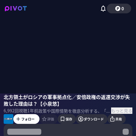
0
峯村健司
北方領土がロシアの軍事拠点化／安倍政権の返還交渉が失
小泉悠
磯貝初奈
敗した理由は？【小泉悠】
もっと見る
6,992
回視聴
1年前
政策や国際情勢を徹底分析する、「政策超分析」。今回のテーマは「ウクライナ情勢と日本」。後編では、日露関係と北方領土について小泉悠が語り尽くす。 ＜ゲスト＞ 峯村健司｜キヤノングローバル戦略研究所 主任研究員
フォロー
評価
保存
ダウンロード
共有