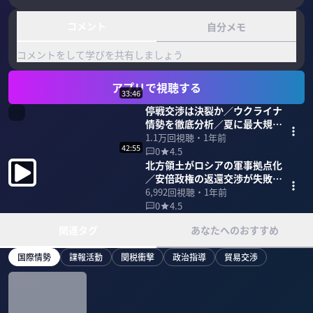
コメント
自分メモ
コメントをして学びを共有しましょう
アプリで視聴する
33:46
停戦交渉は決裂か／ウクライナ
情勢を徹底分析／夏に最大規模
の戦闘も【小泉悠】
1.1万
回視聴・
1年前
42:55
0
4.5
北方領土がロシアの軍事拠点化
／安倍政権の返還交渉が失敗し
た理由は？【小泉悠】
6,992
回視聴・
1年前
0
4.5
関連タグ
あなたへのおすすめ
国際情勢
諜報活動
関税衝撃
政治指導
貿易交渉