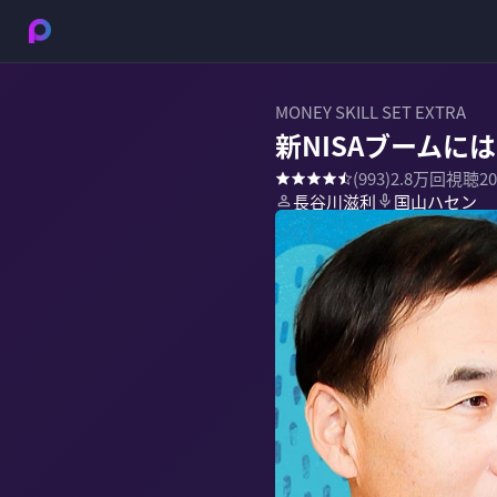
MONEY SKILL SET EXTRA
新NISAブームに
(
993
)
2.8万
回視聴
2
長谷川滋利
国山ハセン