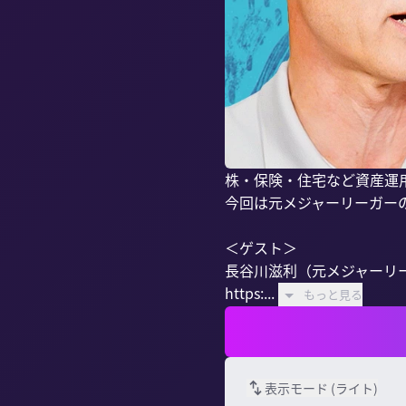
株・保険・住宅など資産運用に
今回は元メジャーリーガー
＜ゲスト＞

長谷川滋利（元メジャーリー
https:...
もっと見る
表示モード (
ライト
)