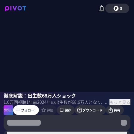
0
荒川和久
徹底解説：出生数68万人ショック
佐々木紀彦
もっと見る
1.0万
回視聴
1年前
2024年の出生数が68.6万人となり、戦後最少となった。なぜ過去数年で少子化が加速しているのか？光明はあるのか？どうすれば少子化のスピードを抑えることができるのか？独身研究家の荒川和久氏に聞いた。 ＜ゲスト＞ 荒川和久｜独身研究家 早稲田大学を卒業後、博報堂へ入社。数多くの企業のマーケティング戦略の立案やクリエイティブ実務を担当後、「ソロ経済・文化研究所」を立ち上げ独立。ソロ社会論及び非婚化する独身生活者研究の第一人者としてメディアに多数出演。 ＜目次＞
フォロー
評価
保存
ダウンロード
共有