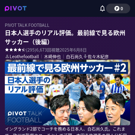
0
PIVOT TALK FOOTBALL
日本人選手のリアル評価。最前線で見る欧州
サッカー（後編）
(
295
)
6,673
回視聴
2025年6月8日
Leothefootball
｜
木崎伸也
｜
白石尚久
佐々木紀彦
イングランド2部でコーチを務める日本人、白石尚久氏。これま