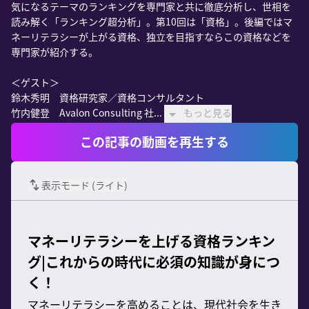
気になるテーマのランキングを専門家と共に徹底分析し、世相を
読み解く「ランキング超分析」。第10回は「資格」。後編ではマ
ネーリテラシーが上がる資格、独立を目指すならこの資格などを
専門家が紹介する。

＜ゲスト＞

鈴木秀明　資格研究家／資格コンサルタント

竹内健登　Avalon Consulting 社...
もっと見る
この記事の動画を再生する
表示モード (
ライト
)
マネーリテラシーを上げる資格ランキン
グ|これからの時代に必須の知識が身につ
く！
マネーリテラシーを高めることは、現代社会を生き