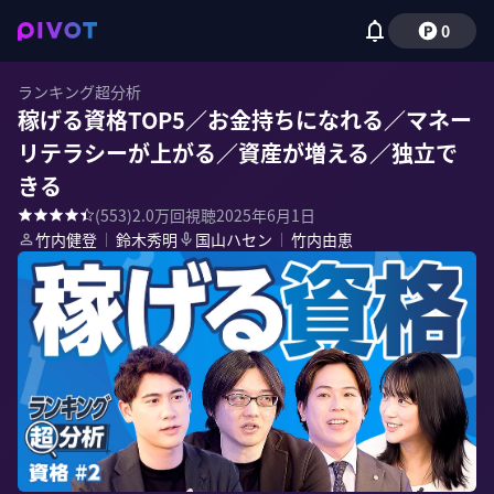
0
ランキング超分析
稼げる資格TOP5／お金持ちになれる／マネー
リテラシーが上がる／資産が増える／独立で
きる
(
553
)
2.0万
回視聴
2025年6月1日
竹内健登
｜
鈴木秀明
国山ハセン
｜
竹内由恵