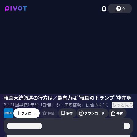
0
李相哲
韓国大統領選の行方は／最有力は”韓国のトランプ”李在明
牧野愛博
磯貝初奈
もっと見る
6,371
回視聴
1年前
「政策」や「国際情勢」に焦点を当て、徹底分析する「政策超分析」。今回のテーマは「韓国大統領選」。前編では選挙の最新情勢と、最有力候補とされる李在明氏を専門家が解説。 ＜ゲスト＞ 牧野愛博｜朝日新聞 元ソウル支局長 著書『韓国大乱』
フォロー
評価
保存
ダウンロード
共有