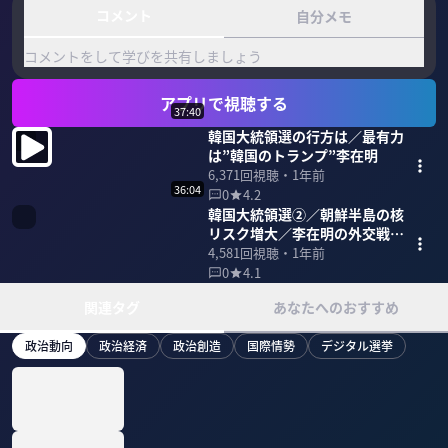
コメント
自分メモ
コメントをして学びを共有しましょう
アプリで視聴する
37:40
韓国大統領選の行方は／最有力
は”韓国のトランプ”李在明
6,371
回視聴・
1年前
36:04
0
4.2
韓国大統領選②／朝鮮半島の核
リスク増大／李在明の外交戦略
は
4,581
回視聴・
1年前
0
4.1
関連タグ
あなたへのおすすめ
政治動向
政治経済
政治創造
国際情勢
デジタル選挙