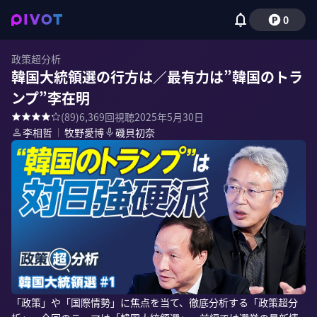
0
政策超分析
韓国大統領選の行方は／最有力は”韓国のトラ
ンプ”李在明
(
89
)
6,369
回視聴
2025年5月30日
李相哲
｜
牧野愛博
磯貝初奈
「政策」や「国際情勢」に焦点を当て、徹底分析する「政策超分