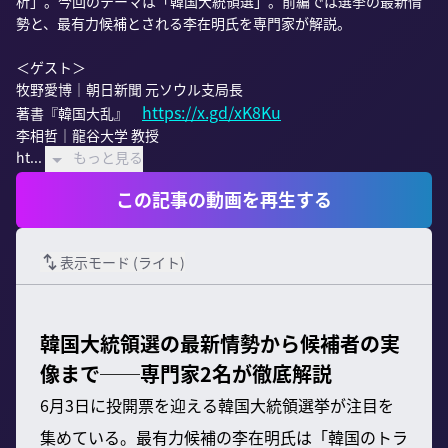
析」。今回のテーマは「韓国大統領選」。前編では選挙の最新情
勢と、最有力候補とされる李在明氏を専門家が解説。

＜ゲスト＞

牧野愛博｜朝日新聞 元ソウル支局長

https://x.gd/xK8Ku
著書『韓国大乱』　
李相哲｜龍谷大学 教授

ht...
もっと見る
この記事の動画を再生する
表示モード (
ライト
)
韓国大統領選の最新情勢から候補者の実
像まで──専門家2名が徹底解説
6月3日に投開票を迎える韓国大統領選挙が注目を
集めている。最有力候補の李在明氏は「韓国のトラ