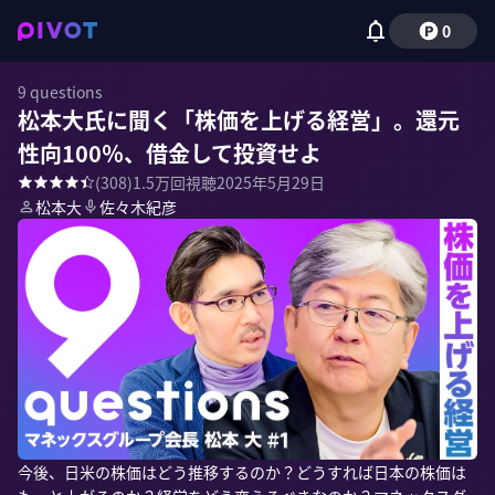
0
9 questions
松本大氏に聞く「株価を上げる経営」。還元
性向100％、借金して投資せよ
(
308
)
1.5万
回視聴
2025年5月29日
松本大
佐々木紀彦
今後、日米の株価はどう推移するのか？どうすれば日本の株価は