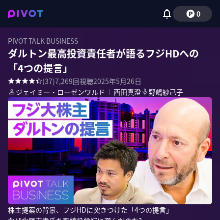
0
PIVOT TALK BUSINESS
ダルトン最高投資責任者が語るフジHDへの
「4つの提言」
(
37
)
7,269
回視聴
2025年5月26日
ジェイミー・ローゼンワルド
｜
西田真澄
野嶋紗己子
株主提案の背景、フジHDに突きつけた「4つの提言」
