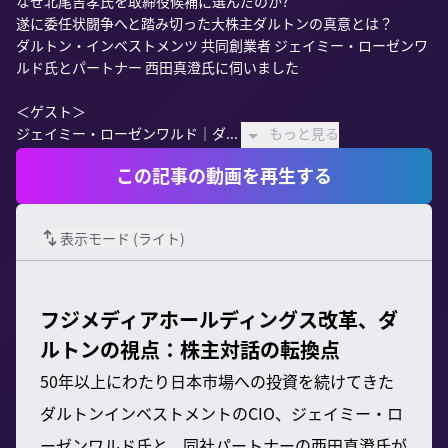
なぜ北尾吉孝氏を取締役候補に選んだのか?

遂に委任状闘争へと踏み切った大株主ダルトンの真意とは？

ダルトン・インベストメンツ 共同創業者 ジェイミー・ローゼンワ
ルド氏とパートナー 西田真澄氏に伺いました

＜ゲスト＞

ジェイミー・ローゼンワルド｜ダ...
もっと見る
この記事の動画を再生する
表示モード (
ライト
)
フジメディアホールディングス改革、ダ
ルトンの視点：株主対話の転換点
50年以上にわたり日本市場への投資を続けてきた
ダルトンインベストメントのCIO、ジェイミー・ロ
ーゼンワルド氏と、同社パートナーの西田真澄氏が