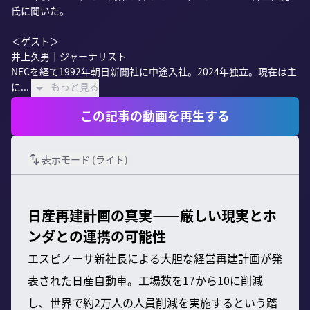
氏に聞いた。

＜ゲスト＞

井上久男｜ジャーナリスト

NECを経て1992年朝日新聞社に中途入社。2024年独立。現在は主
に...
もっと見る
この記事の動画を再生する
表示モード (
ライト
)
日産再建計画の真実――厳しい現実とホ
ンダとの連携の可能性
エスピノーサ新社長による大胆な経営再建計画が発
表された日産自動車。工場数を17から10に削減
し、世界で約2万人の人員削減を実施するという踏