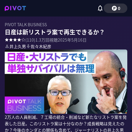
0
PIVOT TALK BUSINESS
日産は新リストラ案で再生できるか？
(
110
)
1.3万
回視聴
2025年5月16日
井上久男
佐々木紀彦
2万人の人員削減、７工場の統合・削減など新たなリストラ案を発
表した日産。このリストラ案は十分なのか？成長戦略は見えたの
か？今後のホンダとの関係も含めて、ジャーナリストの井上久男