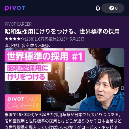
0
PIVOT CAREER
昭和型採用にけりをつける、世界標準の採用
(
268
)
1.6万
回視聴
2025年5月15日
小野壮彦
佐々木紀彦
米国で1980年代から起きた採用革命が日本でも広がりつつある。
昭和型採用と世界標準の採用とはどこが違うのか？日本企業はど
う世界標準を導入していけばいいのか？グロービス・キャピタ