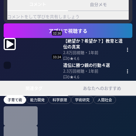
コメント
自分メモ
コメントをして学びを共有しましょう
アプリで視聴する
32:36
【絶望か？希望か？】教育と遺
伝の真実
2.8万
回視聴・
1年前
33:24
0
4.6
遺伝に勝つ親の行動４選
2.3万
回視聴・
1年前
0
4.6
関連タグ
あなたへのおすすめ
子育て術
能力開発
科学原理
学術研究
人間社会