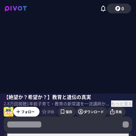
0
りんたろー。（EXIT）
【絶望か？希望か？】教育と遺伝の真実
安藤寿康
竹内由恵
もっと見る
2.8万
回視聴
1年前
子育て・教育の新常識を一流講師から学ぶ。行動遺伝学の第一人者・安藤寿康氏に教育と遺伝の関係を科学的に学ぶ。学力は６０％が遺伝、家庭環境が３０％だと言う… ＜ゲスト＞ 安藤寿康｜教育学博士 慶應義塾大学名誉教授 専門：行動遺伝学、教育心理学、進化教育学 1958年 東京都生まれ。慶應義塾大学文学部卒業後、同大学大学院社会学研究科博士課程修了。日本における双生児法による行動遺伝学研究の第一人者。 著書『遺伝子の不都合な真実』 『日本人の9割が知らない遺伝の真実』 『教育は遺伝に勝てるか？』など多数 ＜目次＞
フォロー
評価
保存
ダウンロード
共有