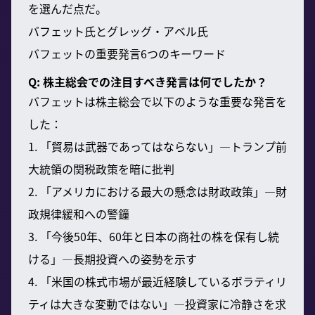
を選んだ点だ。
バフェット氏とグレッグ・アベル氏
バフェットの重要発言6つのキーワード
Q: 株主総会での注目すべき発言は何でしたか？
バフェットは株主総会で以下のような重要な発言を
した：
1. 「貿易は武器であってはならない」—トランプ前
大統領の関税政策を暗に批判
2. 「アメリカにおける最大の懸念は財政政策」—財
政規律緩和への警鐘
3. 「今後50年、60年と日本の商社の株を保有し続
ける」—長期投資への姿勢を示す
4. 「米国の株式市場が最近経験しているボラティリ
ティは大きな変動ではない」—投資家に冷静さを求