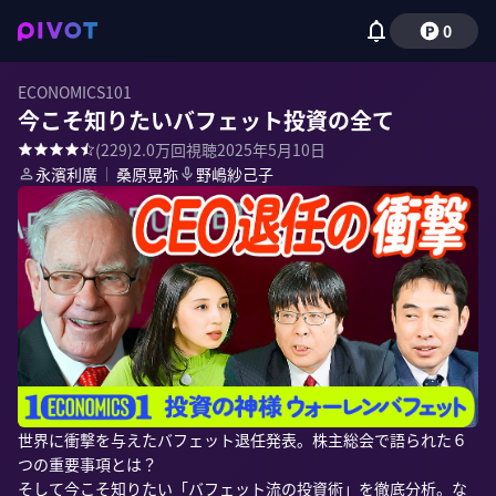
0
ECONOMICS101
今こそ知りたいバフェット投資の全て
(
229
)
2.0万
回視聴
2025年5月10日
永濱利廣
｜
桑原晃弥
野嶋紗己子
世界に衝撃を与えたバフェット退任発表。株主総会で語られた６
つの重要事項とは？

そして今こそ知りたい「バフェット流の投資術」を徹底分析。な