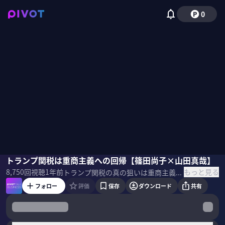
0
山田真哉
トランプ関税は重商主義への回帰【篠田尚子×山田真哉】
篠田尚子
もっと見る
8,750
回視聴
1年前
トランプ関税の真の狙いは重商主義回帰にあり？オタク会計士こと山田真哉氏の分析にファンドアナリストの篠田尚子氏が斬り込む ＜ゲスト＞ 山田真哉｜公認会計士・税理士 東進ハイスクール勤務を経て、公認会計士に転身。著書『さおだけ屋はなぜ潰れないのか？』は160万部突破のベストセラーに。講演では、貯蓄、投資、税務全般について分かりやすく解説し好評を得ている。
フォロー
評価
保存
ダウンロード
共有