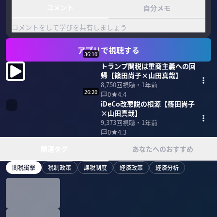
コメント
自分メモ
コメントをして学びを共有しましょう
アプリで視聴する
36:10
トランプ関税は重商主義への回
帰【篠田尚子×山田真哉】
8,750
回視聴・
1年前
26:20
0
4.4
iDeCo改悪説の根源【篠田尚子
×山田真哉】
9,373
回視聴・
1年前
0
4.3
関連タグ
あなたへのおすすめ
関税衝撃
税制政策
課税制度
経済政策
経済分析