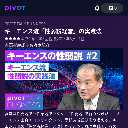
0
PIVOT TALK BUSINESS
キーエンス流「性弱説経営」の実践法
(
200
)
8,306
回視聴
2025年5月14日
高杉康成
佐々木紀彦
経営は性善説でも性悪説でもなく、“性弱説”で行うべきだ－―キ
ーエンス出身のコンサルタント、高杉康成氏はそう唱える。キー
エンス流の「性弱説経営」とは何か？どうすれば実践できるの