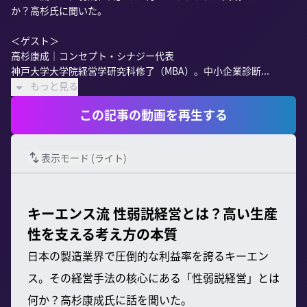
か？高杉氏に聞いた。

＜ゲスト＞

高杉康成｜コンセプト・シナジー代表

神戸大学大学院経営学研究科修了（MBA）。中小企業診断...
もっと見る
この記事の動画を再生する
表示モード (
ライト
)
キーエンス流 性弱説経営とは？高い生産
性を支える考え方の本質
日本の製造業界で圧倒的な利益率を誇るキーエン
ス。その経営手法の核心にある「性弱説経営」とは
何か？高杉康成氏に話を聞いた。