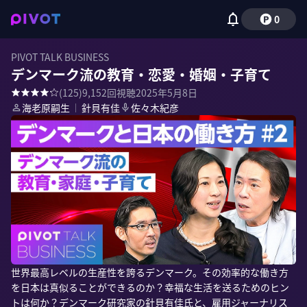
0
PIVOT TALK BUSINESS
デンマーク流の教育・恋愛・婚姻・子育て
(
125
)
9,152
回視聴
2025年5月8日
海老原嗣生
｜
針貝有佳
佐々木紀彦
世界最高レベルの生産性を誇るデンマーク。その効率的な働き方
を日本は真似ることができるのか？幸福な生活を送るためのヒン
トは何か？デンマーク研究家の針貝有佳氏と、雇用ジャーナリス