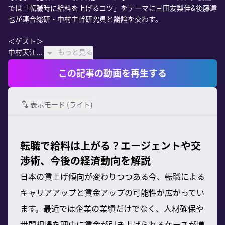
では「転職時に給料を上げるコツ」をテーマに三田友梨佳&後藤達
也が連合総研・中村主幹研究員と議論を交わす。

＜ゲスト＞

中村天江...
もっと見る
この記事の動画を再生する
表示モード (
ライト
)
転職で給料は上がる？エージェントや交
渉術、今後の経済動向を解説
日本の賃上げ傾向が変わりつつある今、転職による
キャリアアップと賃金アップの可能性が広がってい
ます。最近では企業の業績だけでなく、人材確保や
世間相場を理由に賃金が引き上げられるケースが増