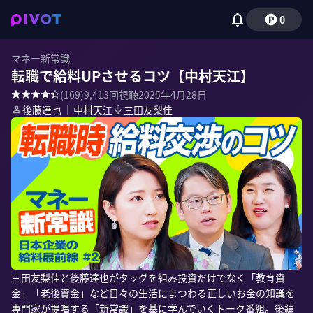
0
マネー新常識
転職で給料UPさせるコツ【中村天江】
(
169
)
9,413
回視聴
2025年4月28日
後藤達也
｜
中村天江
三田友梨佳
三田友梨佳と後藤達也がタッグを組み投資だけでなく「教育資
金」「老後資金」など日々の生活にまつわる正しいお金の知識を
専門家が提唱する「新常識」を基に学んでいくトーク番組。後編