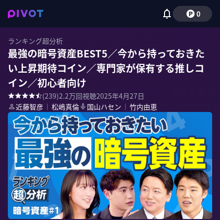
0
ランキング超分析
最強の暗号資産BEST5／今から持っておきた
い上昇期待コイン／専門家が保有する推しコ
イン／初心者向け
(
239
)
2.2万
回視聴
2025年4月27日
近藤智彦
｜
松嶋真倫
国山ハセン
｜
竹内由恵