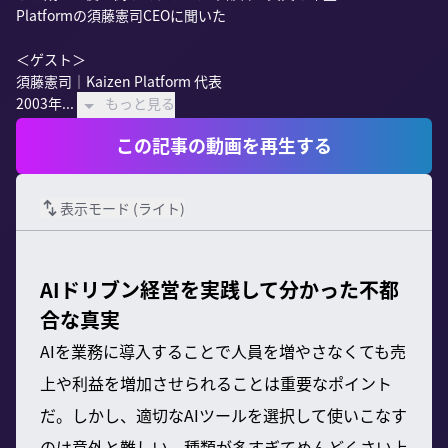
Platformの須藤憲司CEOに聞いた

＜ゲスト＞

須藤憲司｜Kaizen Platform 代表

2003年...
もっと見る
この記事の動画を再生する
表示モード (
ライト
)
AIドリブン経営を実践して分かった不都
合な真実
AIを業務に導入することで人員を増やさなくても売
上や利益を増加させられることは重要なポイント
だ。しかし、適切なAIツールを選択して使いこなす
のは意外と難しい。種類が多すぎてめんどくさい上