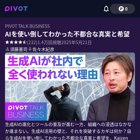
0
PIVOT TALK BUSINESS
AIを使い倒してわかった不都合な真実と希望
(
232
)
1.4万
回視聴
2025年5月21日
須藤憲司
佐々木紀彦
生成AIの進化とツールの普及が進む一方、組織への浸透はなかな
か進まない。生成AI活用の壁と、それを突破するカギは何か？自
ら生成AIを使い倒してわかった不都合な真実と希望を、Kaizen 