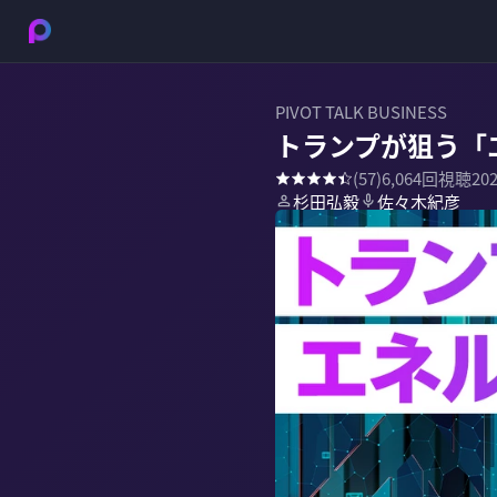
PIVOT TALK BUSINESS
トランプが狙う「
(
57
)
6,064
回視聴
20
杉田弘毅
佐々木紀彦