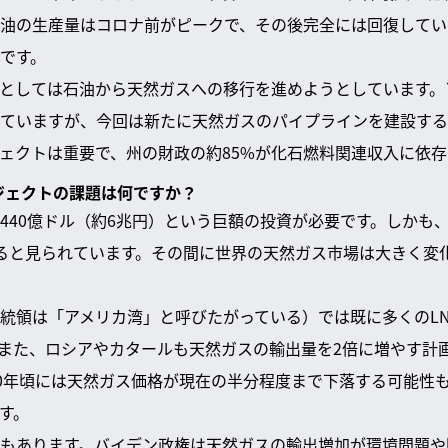
油の生産量はコロナ前がピークで、その後完全には回復してい
です。
としては石油から天然ガスへの移行を進めようとしています。
ていますが、今回は新たに天然ガスのパイプラインを建設する
ェクトは重要で、州の財政の約85%が化石燃料関連収入に依存
ロジェクトの課題は何ですか？
440億ドル（約6兆円）という巨額の投資が必要です。しかも
ると見られています。その間に世界の天然ガス市場は大きく変
統領は「アメリカ湾」と呼びたがっている）では既に多くのL
また、ロシアやカタールも天然ガスの輸出量を2倍に増やす計
30年頃には天然ガス価格が現在の半分程度まで下落する可能性
す。
もあります。バイデン政権は天然ガスの輸出増加が環境問題や