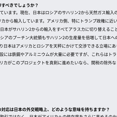
交渉すべきでしょうか？
ています。現在、日本はロシアのサハリン2から天然ガス輸入
リカから輸入しています。アメリカ側、特にトランプ政権に近
日本がサハリン2からの輸入をすべてアラスカに切り替えるこ
シアのプーチン大統領もサハリン2の生産量を倍増して日本へ
り日本はアメリカとロシアを天秤にかけて交渉できる立場にあ
設には鉄鋼やアルミニウムが大量に必要ですが、これらはトラ
リカがこのプロジェクトを真剣に進めたいなら、関税の除外な
への対応は日本の外交戦略上、どのような意味を持ちますか？
取引ではなく、日本がアメリカへの依存度をさらに高めるのか