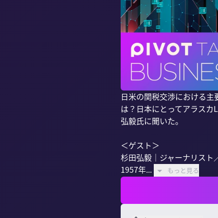
日米の関税交渉における主
は？日本にとってアラスカ
弘毅氏に聞いた。

＜ゲスト＞

杉田弘毅｜ジャーナリスト／
1957年...
もっと見る