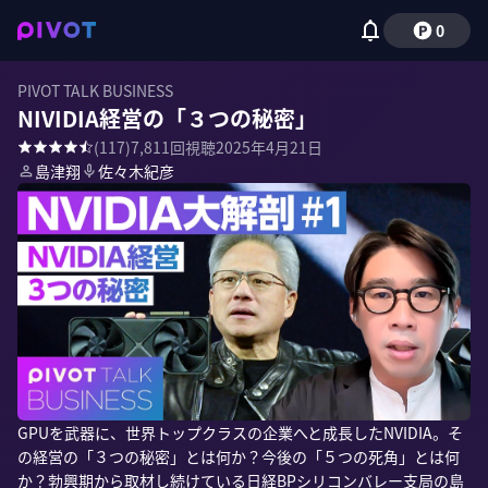
0
PIVOT TALK BUSINESS
NIVIDIA経営の「３つの秘密」
(
117
)
7,811
回視聴
2025年4月21日
島津翔
佐々木紀彦
GPUを武器に、世界トップクラスの企業へと成長したNVIDIA。そ
の経営の「３つの秘密」とは何か？今後の「５つの死角」とは何
か？勃興期から取材し続けている日経BPシリコンバレー支局の島