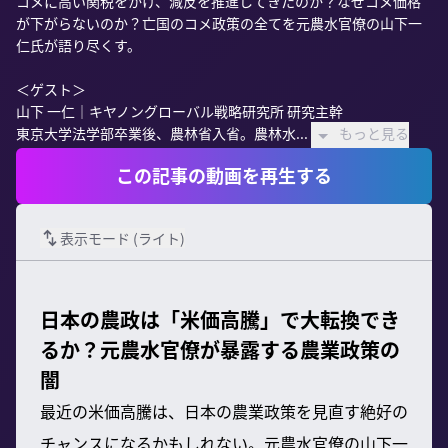
コメに高い関税をかけ、減反を推進してきたのか？なぜコメ価格
が下がらないのか？亡国のコメ政策の全てを元農水官僚の山下一
仁氏が語り尽くす。

＜ゲスト＞

山下 一仁｜キヤノングローバル戦略研究所 研究主幹

東京大学法学部卒業後、農林省入省。農林水...
もっと見る
この記事の動画を再生する
表示モード (
ライト
)
日本の農政は「米価高騰」で大転換でき
るか？元農水官僚が暴露する農業政策の
闇
最近の米価高騰は、日本の農業政策を見直す絶好の
チャンスになるかもしれない。元農水官僚の山下一