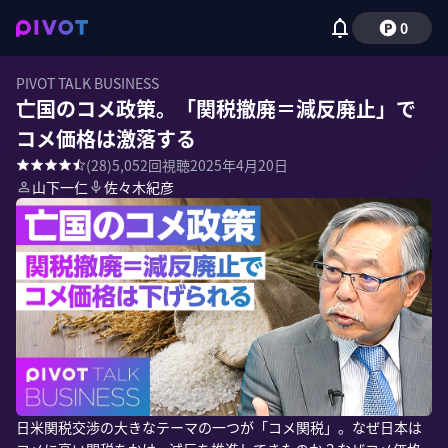
0
PIVOT TALK BUSINESS
亡国のコメ政策。「関税撤廃＝減反廃止」で
コメ価格は激落する
(
28
)
5,052
回視聴
2025年4月20日
山下一仁
佐々木紀彦
日米関税交渉の大きなテーマの一つが「コメ関税」。なぜ日本は