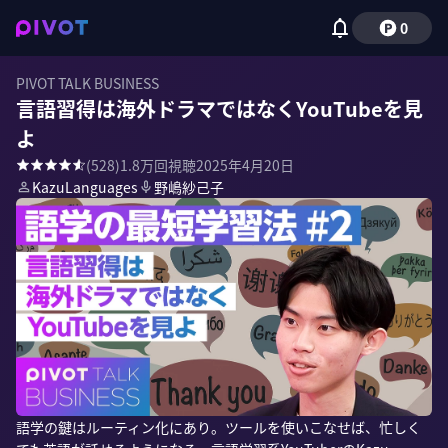
0
PIVOT TALK BUSINESS
言語習得は海外ドラマではなくYouTubeを見
よ
(
528
)
1.8万
回視聴
2025年4月20日
KazuLanguages
野嶋紗己子
語学の鍵はルーティン化にあり。ツールを使いこなせば、忙しく