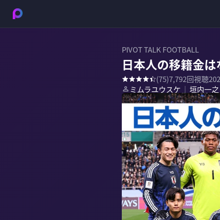
PIVOT TALK FOOTBALL
日本人の移籍金は
(
75
)
7,792
回視聴
20
ミムラユウスケ
垣内一之
｜