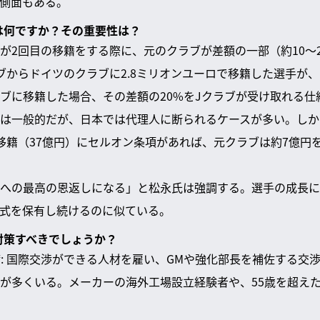
側面もある。
とは何ですか？その重要性は？
が2回目の移籍をする際に、元のクラブが差額の一部（約10〜
ブからドイツのクラブに2.8ミリオンユーロで移籍した選手が、そ
ブに移籍した場合、その差額の20%をJクラブが受け取れる仕
は一般的だが、日本では代理人に断られるケースが多い。しか
移籍（37億円）にセルオン条項があれば、元クラブは約7億円
への最高の恩返しになる」と松永氏は強調する。選手の成長に
式を保有し続けるのに似ている。
う対策すべきでしょうか？
整備: 国際交渉ができる人材を雇い、GMや強化部長を補佐する交
が多くいる。メーカーの海外工場設立経験者や、55歳を超え