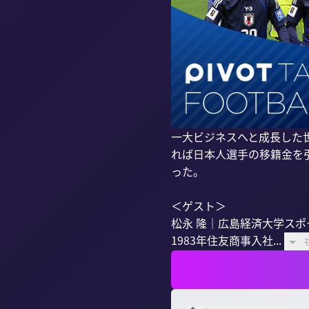
一大ビジネスへと成長した
れば日本人選手の移籍金を
った。

＜ゲスト＞

松永 隆｜広島経済大学スポ
1983年住友商事入社...