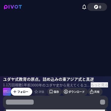
0
鶴見太郎
ユダヤ式教育の原点。詰め込みの東アジア式と真逆
佐々木紀彦
もっと見る
1.1万
回視聴
1年前
3000年のユダヤ史から見えてくるユダヤ人の原点や特徴とは何か？なぜ金融や・芸術に長けているのか？世界での影響力が強いのか？『ユダヤ人の歴史』の著者で、東京大学教授の鶴見太郎氏に聞いた。 ＜ゲスト＞ 鶴見 太郎｜東京大学准教授 東京大学大学院総合文化研究科博士課程修了。日本学術振興会特別研究員、エルサレム・ヘブライ大学大学客員研究員、ニューヨーク大学大学客員研究員、埼玉大学准教授などを経て、現職。 ＜参考書籍＞ 『ユダヤ人の歴史』 ※このリンクはAmazonアソシエイトリンクを使用しています
フォロー
評価
保存
ダウンロード
共有