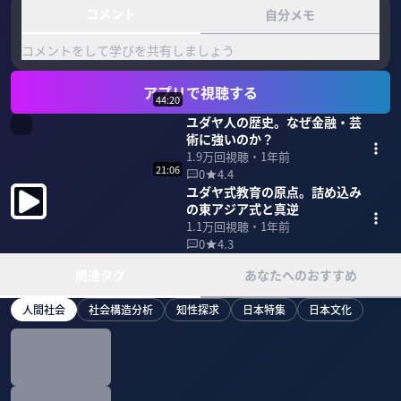
コメント
自分メモ
コメントをして学びを共有しましょう
アプリで視聴する
44:20
ユダヤ人の歴史。なぜ金融・芸
術に強いのか？
1.9万
回視聴・
1年前
21:06
0
4.4
ユダヤ式教育の原点。詰め込み
の東アジア式と真逆
1.1万
回視聴・
1年前
0
4.3
関連タグ
あなたへのおすすめ
人間社会
社会構造分析
知性探求
日本特集
日本文化