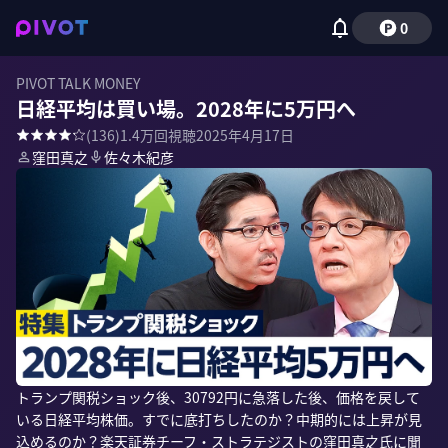
0
PIVOT TALK MONEY
日経平均は買い場。2028年に5万円へ
(
136
)
1.4万
回視聴
2025年4月17日
窪田真之
佐々木紀彦
トランプ関税ショック後、30792円に急落した後、価格を戻して
いる日経平均株価。すでに底打ちしたのか？中期的には上昇が見
込めるのか？楽天証券チーフ・ストラテジストの窪田真之氏に聞