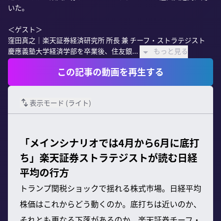
いた。

＜ゲスト＞

窪田真之｜楽天証券経済研究所 所長 兼 チーフ・ストラテジスト

慶應義塾大学経済学部を卒業後、住友銀...
もっと見る
この記事の動画を再生する
表示モード (
ライト
)
「メインシナリオでは4月から6月に底打
ち」楽天証券ストラテジストが読む日経
平均の行方
トランプ関税ショックで揺れる株式市場。日経平均
株価はこれからどう動くのか。底打ちは近いのか、
それとも更なる下落があるのか。楽天証券チーフ・