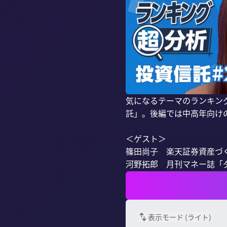
気になるテーマのランキン
託」。後編では中高年向けの
＜ゲスト＞

篠田尚子　楽天証券資産づくり
河野拓郎　月刊マネー誌「ダイ
表示モード (
ライト
)