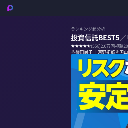
ランキング超分析
投資信託BEST
(
556
)
2.0万
回視聴
2
篠田尚子
河野拓郎
国山
｜