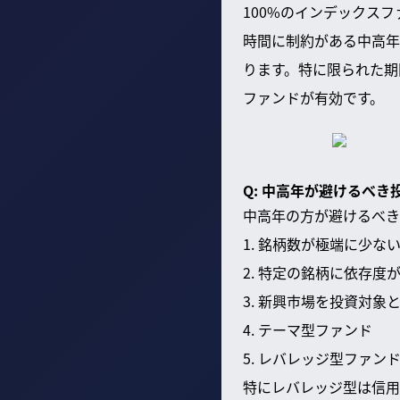
100%のインデックス
時間に制約がある中高年
ります。特に限られた期
ファンドが有効です。
Q: 中高年が避けるべ
中高年の方が避けるべき
1. 銘柄数が極端に少な
2. 特定の銘柄に依存
3. 新興市場を投資対象
4. テーマ型ファンド
5. レバレッジ型ファ
特にレバレッジ型は信用