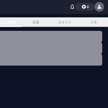
0
章ごとの要点
記事
コメント
メモ