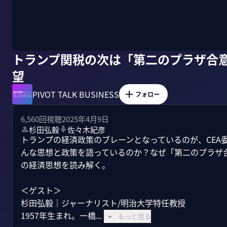
トランプ関税の次は「第二のプラザ合意
望
PIVOT TALK BUSINESS
フォロー
6,560
回視聴
2025年4月9日
杉田弘毅
佐々木紀彦
トランプの経済政策のブレーンとなっているのが、CEA
んな思想と政策を語っているのか？なぜ「第二のプラザ
の経済思想を読み解く。

＜ゲスト＞

杉田弘毅｜ジャーナリスト/明治大学特任教授

1957年生まれ。一橋...
もっと見る