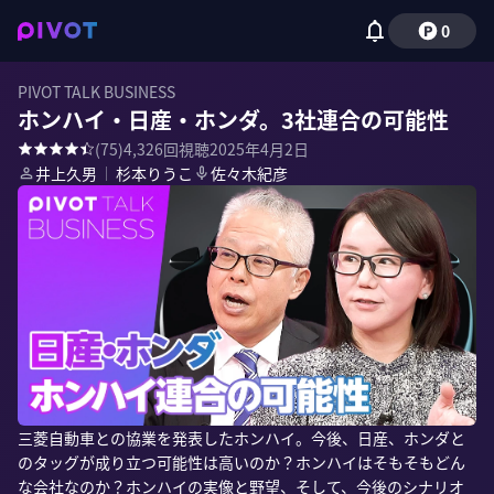
0
PIVOT TALK BUSINESS
ホンハイ・日産・ホンダ。3社連合の可能性
(
75
)
4,326
回視聴
2025年4月2日
井上久男
｜
杉本りうこ
佐々木紀彦
三菱自動車との協業を発表したホンハイ。今後、日産、ホンダと
のタッグが成り立つ可能性は高いのか？ホンハイはそもそもどん
な会社なのか？ホンハイの実像と野望、そして、今後のシナリオ