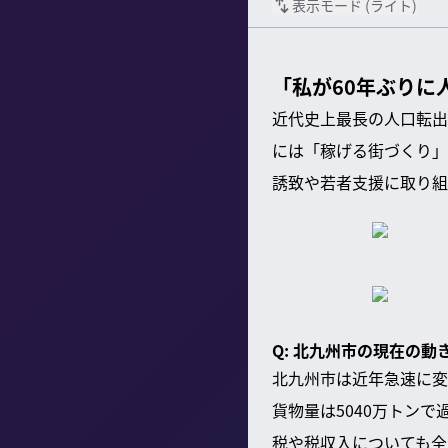
表示モード (
ライト
)
「私が60年ぶりに
近代史上最長の人口転出
には「稼げる街づくり」
誘致や若者支援に取り組
Q: 北九州市の現在の動
北九州市は近年急速に変
貨物量は5040万トン
税や税収入についても全