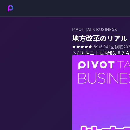
PIVOT TALK BUSINESS
地方改革のリアル
(
89
)
6,041
回視聴
20
石丸伸二
武内和久
佐々
｜