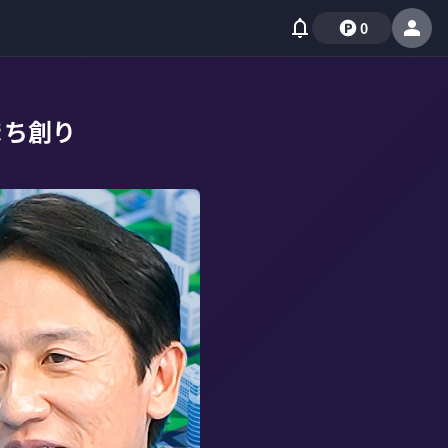
0
まち創り