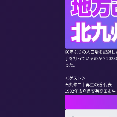
60年ぶりの人口増を記録
手を打っているのか？20
った。

＜ゲスト＞

石丸伸二｜再生の道 代表

1982年広島県安芸高田市生ま