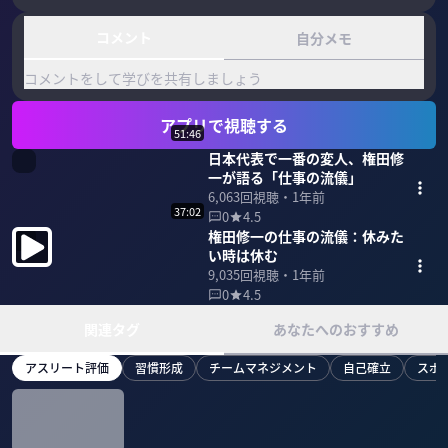
コメント
自分メモ
コメントをして学びを共有しましょう
アプリで視聴する
51:46
日本代表で一番の変人、権田修
一が語る「仕事の流儀」
6,063
回視聴・
1年前
37:02
0
4.5
権田修一の仕事の流儀：休みた
い時は休む
9,035
回視聴・
1年前
0
4.5
関連タグ
あなたへのおすすめ
アスリート評価
習慣形成
チームマネジメント
自己確立
スポ