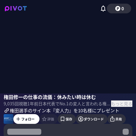
0
ミムラユウスケ
権田修一の仕事の流儀：休みたい時は休む
木崎伸也
権田修一
もっと見る
9,035
回視聴
1年前
日本代表でNo.1の変人と言われる権田修一選手。ゴールキーパーとして国内外で活躍する中で体得した「仕事の流儀」とは何か？スポーツライターの木崎伸也氏とミムラユウスケ氏が話を聞いた。
権田選手のサイン本『変人力』を10名様にプレゼント
フォロー
評価
保存
ダウンロード
共有