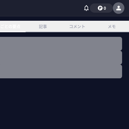
0
章ごとの要点
記事
コメント
メモ