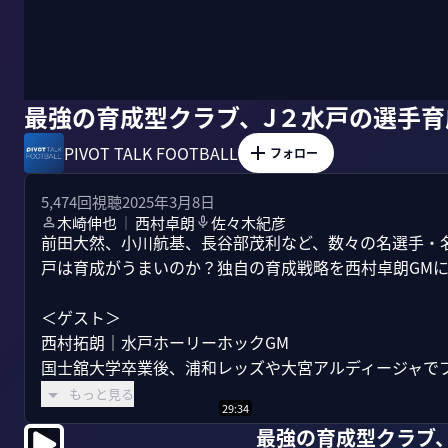
最強の育成型クラブ、J２水戸の選手育
PIVOT TALK FOOTBALL
フォロー
5,474
回視聴
2025年3月8日
木崎伸也
西村卓朗
佐々木紀彦
｜
前田大然、小川航基、長谷部茂利など、数々の名選手・
戸は育成がうまいのか？独自の育成戦略を西村卓朗GMに
＜ゲスト＞

西村拓朗｜水戸ホーリーホックGM

国士舘大学卒業後、浦和レッズや大宮アルディージャでプレー
もっと見る
29:34
最強の育成型クラブ