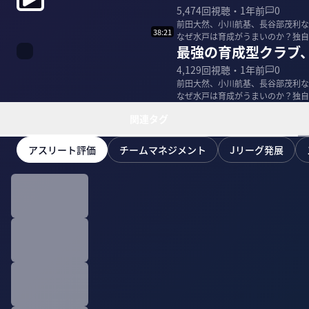
5,474
回視聴・
1年前
0
前田大然、小川航基、長谷部茂利な
38:21
なぜ水戸は育成がうまいのか？独自の育成戦略を西
最強の育成型クラブ
ーリーホッ...
4,129
回視聴・
1年前
0
前田大然、小川航基、長谷部茂利な
なぜ水戸は育成がうまいのか？独自の育成戦略を西
ーリーホッ...
関連タグ
アスリート評価
チームマネジメント
Jリーグ発展