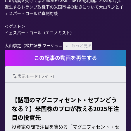
ロの講義を受けて学ぶMONEY SKILL SETの応用編。2025年1月に
誕生するトランプ政権下の米国市場の動きについて大山季之とイ
ェスパー・コールが真剣対談

＜ゲスト＞

イェスパー・コール（エコノミスト）

大山季之（松井証券 マーケッ...
もっと見る
この記事の動画を再生する
表示モード (
ライト
)
【話題のマグニフィセント・セブンどう
なる？】米国株のプロが教える2025年注
目の投資先
投資家の間で注目を集める「マグニフィセント・セ