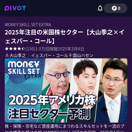
0
MONEY SKILL SET EXTRA
2025年注目の米国株セクター【大山季之×イ
ェスパー・コール】
(
130
)
1.0万
回視聴
2025年3月4日
大山季之
｜
イェスパー・コール
国山ハセン
株・保険・住宅など資産運用にまつわるスキルセットを一流のプ