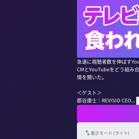
急速に視聴者数を伸ばすYou
CMとYouTubeをどう組
情を聞いた。

＜ゲスト＞

郡谷康士｜REVISIO CEO...
表示モード (
ライト
)