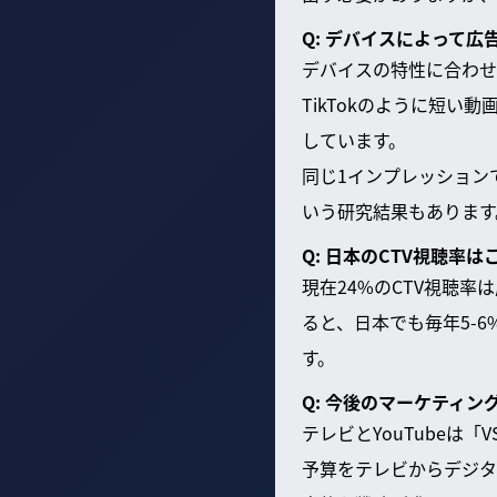
Q: デバイスによって
デバイスの特性に合わせ
TikTokのように短
しています。
同じ1インプレッション
いう研究結果もあります
Q: 日本のCTV視聴率
現在24%のCTV視聴
ると、日本でも毎年5-6
す。
Q: 今後のマーケティ
テレビとYouTube
予算をテレビからデジタ