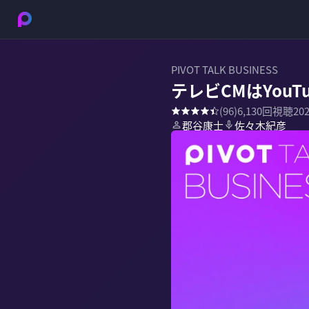
PIVOT TALK BUSINESS
テレビCMはYou
(
96
)
6,130
回視聴
20
郡谷康士
佐々木紀彦