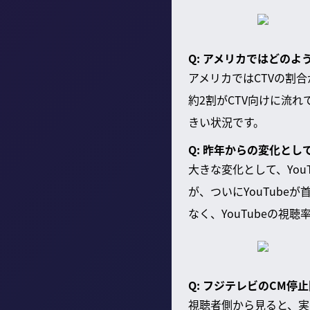
Q: アメリカではどのよ
アメリカではCTVの割
約2割がCTV向けに流
きい状況です。
Q: 昨年からの変化と
大きな変化として、Yo
が、ついにYouTub
なく、YouTubeの視
Q: フジテレビのCM
視聴者側から見ると、実