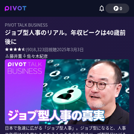
0
PIVOT TALK BUSINESS
ジョブ型人事のリアル。年収ピークは40歳前
後に
(
90
)
8,323
回視聴
2025年3月3日
藤井薫
佐々木紀彦
日本で急速に広がる「ジョブ型人事」。ジョブ型になると、人事