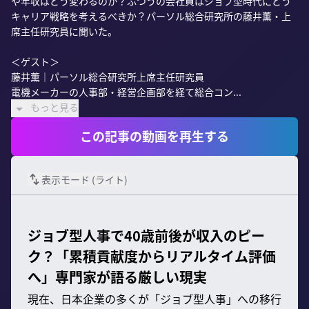
や年収はどう変わるのか？ふつうの会社員はジョブ型時代にどう
キャリア戦略を考えるべきか？パーソル総合研究所の藤井薫・上
席主任研究員に聞いた。

＜ゲスト＞

藤井薫｜パーソル総合研究所上席主任研究員

電機メーカーの人事部・経営企画部を経て総合コン...
もっと見る
この記事の動画を再生する
表示モード (
ライト
)
ジョブ型人事で40歳前後が収入のピー
ク？「累積貢献度からリアルタイム評価
へ」専門家が語る厳しい現実
現在、日本企業の多くが「ジョブ型人事」への移行