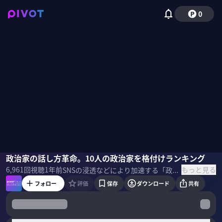
0
岡本純子
政治家の話し方革命。10人の政治家を格付けランキング
佐々木紀彦
もっと見る
6,961
回視聴
1年前
SNSの浸透などにより加速する「政治家の話し方革命」。エンタメ化が進む政治を生き抜くために必要な「話す力」とは何か？トランプと日本人9名の政治家の話し方を、コミュニケーション戦略研究家の岡本純子氏に格付けしてもらった。 ＜ゲスト＞ 岡本純子｜コミュニケーション戦略研究家 早稲田大学政経学部政治学科卒業。英ケンブリッジ大学国際関係学修士。米MIT比較メディア学元客員研究員。読売新聞経済部記者、電通PRコンサルタントを経て、現職。 ＜参考書籍＞ 『なぜか好かれる「人前での話し方」』 ※このリンクはAmazonアソシエイトリンクを使用しています
フォロー
評価
保存
ダウンロード
共有