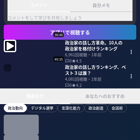
コメント
自分メモ
コメントをして学びを共有しましょう
アプリで視聴する
36:46
政治家の話し方革命。10人の
政治家を格付けランキング
6,961
回視聴・
1年前
49:35
0
4.5
政治家の話し方ランキング、ベ
スト３は誰？
4,081
回視聴・
1年前
0
4.2
関連タグ
あなたへのおすすめ
政治動向
デジタル選挙
言語化能力
政治創造
会話術