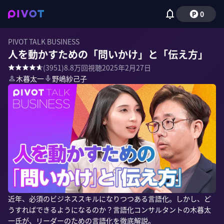
0
PIVOT TALK BUSINESS
人を動かすための「問いかけ」と「伝え方」
(
3951
)
8.8万
回視聴
2025年2月27日
木暮太一
野嶋紗己子
近年、必須のビジネススキルになりつつある言語化。しかし、ど
うすればできるようになるのか？言語化コンサルタントの木暮太
一氏が、リーダーのための言語化を徹底解説。