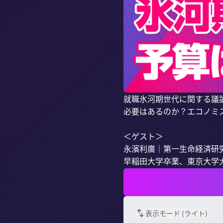
就職氷河期世代に関する議
必要はあるのか？エコノミ
＜ゲスト＞

永濱利廣｜第一生命経済研究
早稲田大学卒業、東京大学大学
表示モード (
ライト
)