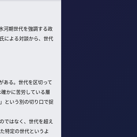
も氷河期世代を強調する政
氏による対談から、世代
問がある。世代を区切って
は確かに苦労している層
」という別の切り口で捉
のではなく、世代を超え
た特定の世代というよ