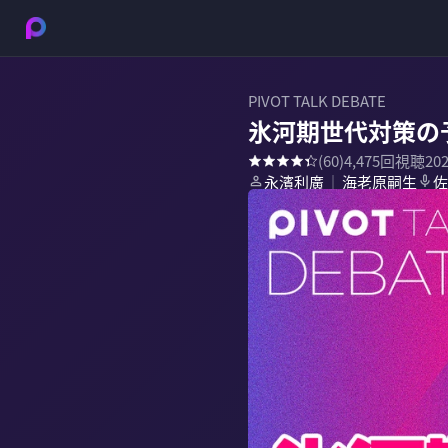
PIVOT TALK DEBATE
氷河期世代対策の
(
60
)
4,475
回視聴
20
永濱利廣
海老原嗣生
佐
｜