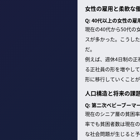
女性の雇用と柔軟な
Q: 40代以上の女性の
現在の40代から50代
スが多かった。こうした
だ。
例えば、週休4日制の正
る正社員の形を増やして
形に移行していくことが
人口構造と将来の課
Q: 第二次ベビーブー
現在のシニア層の貧困率
率でも貧困者数は現在の
な社会問題が生じると予