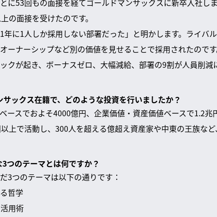
とに53回もの面接を経てゴールドマンサックスに新卒入社しま
以上の面接を受けたのです。
1年に1人しか採用しない部署だった」と明かします。ライバ
オーナーシップなど別の価値を見せることで採用されたのです
ックが起き、ボーナスゼロ、大幅減給、部署の9割が人員削減
ドマンサックス在籍で、どのような投資を行いましたか？
ベースでおよそ4000億円、企業価値・資産価値ベースで1.2
国以上で活動し、300人を超える億超え資産家や中東の王族な
主な3つのテーマとは何ですか？
だ3つのテーマは以下の通りです：
いる哲学
の活用術