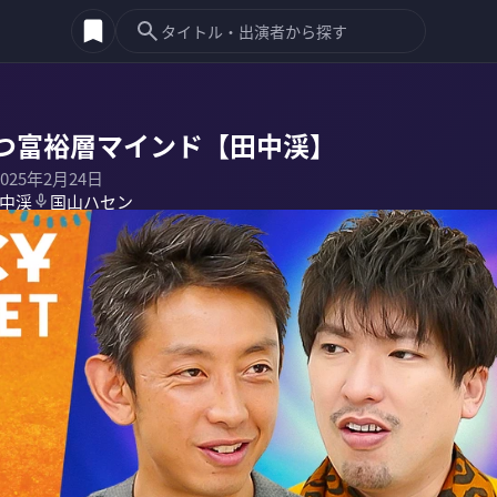
つ富裕層マインド【田中渓】
2025年2月24日
中渓
国山ハセン