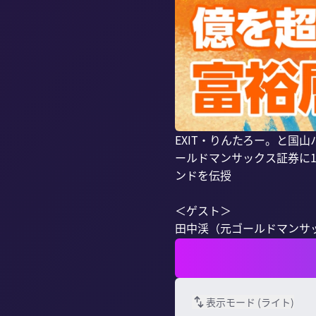
EXIT・りんたろー。と
ールドマンサックス証券に
ンドを伝授

＜ゲスト＞

田中渓（元ゴールドマンサッ
表示モード (
ライト
)