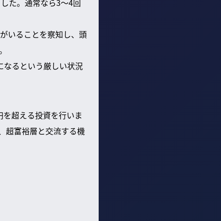
した。通常なら3〜4回
ルがいることを察知し、頭
。
になるという厳しい状況
兆円を超える投資を行いま
ど、超富裕層と交流する機