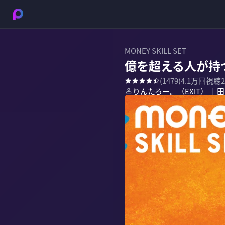
MONEY SKILL SET
億を超える人が持
(
1479
)
4.1万
回視聴
りんたろー。（EXIT）
田
｜