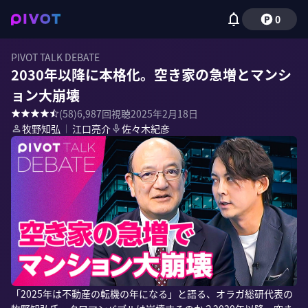
0
PIVOT TALK DEBATE
2030年以降に本格化。空き家の急増とマンシ
ョン大崩壊
(
58
)
6,987
回視聴
2025年2月18日
牧野知弘
｜
江口亮介
佐々木紀彦
「2025年は不動産の転機の年になる」と語る、オラガ総研代表の