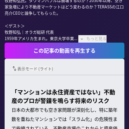
牧野知弘氏。タワマンバブルは崩壊するのか？2030年以降、空き
家急増により不動産マーケットはどう変わるのか？TERASSの江口
亮介CEOと論争してもらった。

＜ゲスト＞

牧野知弘｜オラガ総研 代表

1959年アメリカ生まれ。東京大学卒業...
もっと見る
この記事の動画を再生する
表示モード (
ライト
)
「マンションは永住資産ではない」不動
産のプロが警鐘を鳴らす将来のリスク
日本の大都市でも空き家問題が深刻化し、特に築年
数を重ねたマンションでは「スラム化」の危険性ま
で指摘されている。不動産市場のこれからと資産価