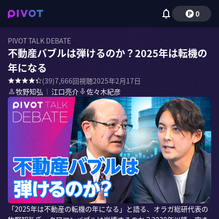
0
PIVOT TALK DEBATE
不動産バブルは弾けるのか？2025年は転機の
年になる
(
39
)
7,666
回視聴
2025年2月17日
牧野知弘
｜
江口亮介
佐々木紀彦
「2025年は不動産の転機の年になる」と語る、オラガ総研代表の