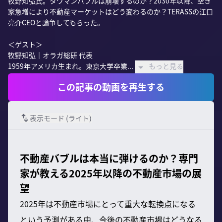
牧野知弘氏。タワマンバブルは崩壊するのか？2030年以降、空き
家急増により不動産マーケットはどう変わるのか？TERASSの江口
亮介CEOと論争してもらった。

＜ゲスト＞

牧野知弘｜オラガ総研 代表

1959年アメリカ生まれ。東京大学卒業...
もっと見る
この記事の動画を再生する
表示モード (
ライト
)
不動産バブルは本当に弾けるのか？専門
家が教える2025年以降の不動産市場の展
望
2025年は不動産市場にとって重大な転換点になる
という予測がある中、今後の不動産市場はどうなる