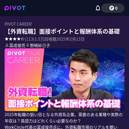
0
PIVOT CAREER
【外資転職】面接ポイントと報酬体系の基礎
(
113
)
1.5万
回視聴
2025年2月13日
冨成俊亮
野嶋紗己子
2025年転職の狙い目となる外資系企業。需要のある業種や実際の
年収は？英語力はどれくらい必要なのか？

WorkCircle代表の冨成俊亮氏に、外資転職市場のリアルを聞い