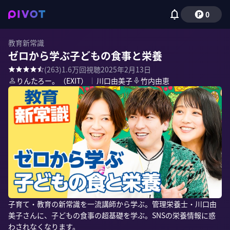
0
教育新常識
ゼロから学ぶ子どもの食事と栄養
(
263
)
1.6万
回視聴
2025年2月13日
りんたろー。（EXIT）
｜
川口由美子
竹内由恵
子育て・教育の新常識を一流講師から学ぶ。管理栄養士・川口由
美子さんに、子どもの食事の超基礎を学ぶ。SNSの栄養情報に惑
わされなくなります。
