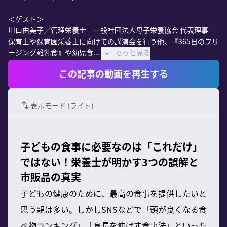
＜ゲスト＞

川口由美子／管理栄養士　一般社団法人母子栄養協会 代表理事

保育士や保育園栄養士に向けての講演会を行う他、『365日のフリ
ージング離乳食』や幼児食...
もっと見る
この記事の動画を再生する
表示モード (
ライト
)
子どもの食事に必要なのは「これだけ」
ではない！栄養士が明かす3つの誤解と
市販品の真実
子どもの健康のために、最高の食事を提供したいと
思う親は多い。しかしSNSなどで「頭が良くなる食
べ物ランキング」「身長を伸ばす食事法」といった