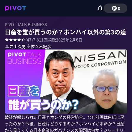
0
PIVOT TALK BUSINESS
日産を誰が買うのか？ホンハイ以外の第3の道
(
47
)
7,811
回視聴
2025年2月6日
井上久男
佐々木紀彦
破談が報じられた日産とホンダの経営統合。なぜ計画は白紙に戻
ったのか？今後、日産はどうなるのか？ホンハイが本命か？日産
から見えてくる日本企業のガバナンスの問題は何か？ジャーナリ