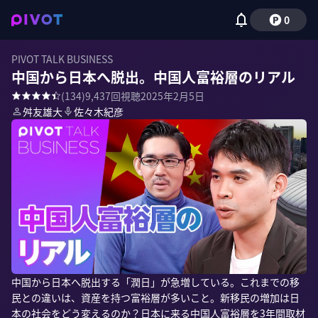
0
PIVOT TALK BUSINESS
中国から日本へ脱出。中国人富裕層のリアル
(
134
)
9,437
回視聴
2025年2月5日
舛友雄大
佐々木紀彦
中国から日本へ脱出する「潤日」が急増している。これまでの移
民との違いは、資産を持つ富裕層が多いこと。新移民の増加は日
本の社会をどう変えるのか？日本に来る中国人富裕層を3年間取材