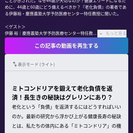
ことが示された。なぜ44歳が大切なのか？健康エリートになるた
めに、44歳と60歳にどう備えるべきか？『老化負債』の著者であ
る伊藤裕・慶應義塾大学予防医療センター特任教授に聞いた。

＜ゲスト＞

伊藤 裕｜慶應義塾大学予防医療センター特任教...
もっと見る
この記事の動画を再生する
表示モード (
ライト
)
ミトコンドリアを鍛えて老化負債を返
済！長生きの秘訣はグレリンにあり？
老化という「負債」を返済するにはどうすればいい
のか。最新の研究から浮かび上がる健康長寿の秘訣
とは、私たちの体内にある「ミトコンドリア」の機