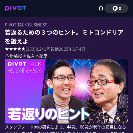
0
PIVOT TALK BUSINESS
若返るための３つのヒント。ミトコンドリア
を鍛えよ
(
150
)
8,241
回視聴
2025年2月4日
伊藤裕
佐々木紀彦
スタンフォード大の研究により、44歳、60歳が老化の節目になる