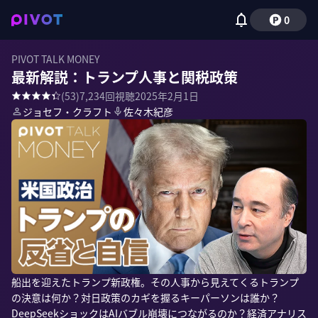
0
PIVOT TALK MONEY
最新解説：トランプ人事と関税政策
(
53
)
7,234
回視聴
2025年2月1日
ジョセフ・クラフト
佐々木紀彦
船出を迎えたトランプ新政権。その人事から見えてくるトランプ
の決意は何か？対日政策のカギを握るキーパーソンは誰か？
DeepSeekショックはAIバブル崩壊につながるのか？経済アナリス