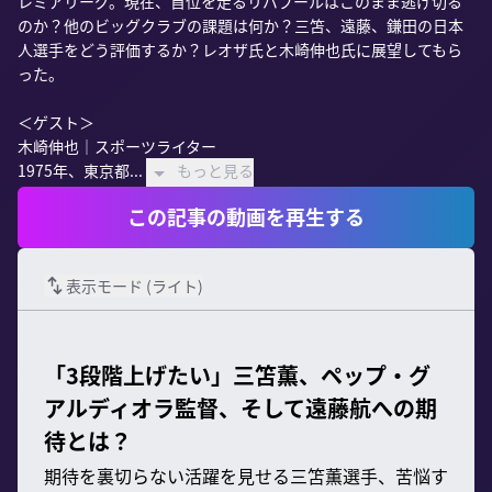
レミアリーグ。現在、首位を走るリバプールはこのまま逃げ切る
のか？他のビッグクラブの課題は何か？三笘、遠藤、鎌田の日本
人選手をどう評価するか？レオザ氏と木崎伸也氏に展望してもら
った。

＜ゲスト＞

木崎伸也｜スポーツライター

1975年、東京都...
もっと見る
この記事の動画を再生する
表示モード (
ライト
)
「3段階上げたい」三笘薫、ペップ・グ
アルディオラ監督、そして遠藤航への期
待とは？
期待を裏切らない活躍を見せる三笘薫選手、苦悩す