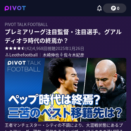
0
PIVOT TALK FOOTBALL
プレミアリーグ注目監督・注目選手。グアル
ディオラ時代の終焉か？
(
42
)
4,968
回視聴
2025年1月26日
Leothefootball
｜
木崎伸也
佐々木紀彦
王者マンチェスター・シティの不調により、大混戦状態にあるプ